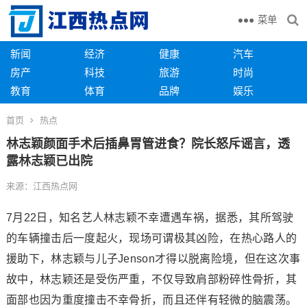
菜单
新闻
经济
健康
汽车
房产
科技
旅游
时尚
教育
体育
品牌
娱乐
首页
热点
林志颖颜面手术后插鼻胃管进食？院长怒斥谣言，透
露林志颖已出院
来源：江西热点网
7月22日，知名艺人林志颖不幸遭遇车祸，据悉，其所驾驶
的车辆撞击后一度起火，现场可谓极其凶险，在热心路人的
援助下，林志颖与儿子Jenson才得以脱离险境，但在这次事
故中，林志颖还是受伤严重，不仅导致肩部粉碎性骨折，其
面部也因为重度撞击不幸骨折，而且还伴有轻微的脑震荡。