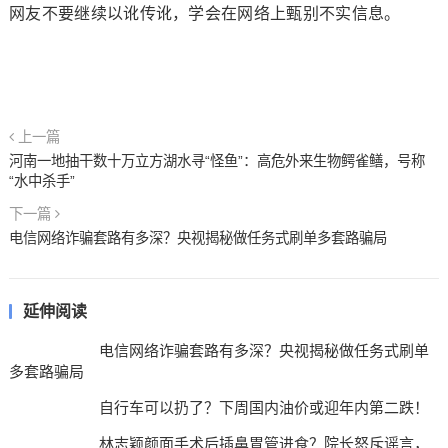
网友不要继续以讹传讹，学会在网络上甄别不实信息。
上一篇
河南一地抽干数十万立方湖水寻“怪鱼”：高危外来生物鳄雀鳝，号称
“水中杀手”
下一篇
电信网络诈骗套路有多深？央视揭秘做任务式刷单多套路骗局
延伸阅读
电信网络诈骗套路有多深？央视揭秘做任务式刷单
多套路骗局
自行车可以扔了？下周国内油价或迎年内第二跌！
林志颖颜面手术后插鼻胃管进食？院长怒斥谣言，