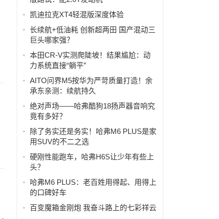
凯迪拉克XT4轻混版深度体验
长续航+低油耗 创新超两田 国产混动三
巨头哪家强？
本田CR-V实测爬陡坡！结果尴尬：动
力系统直接“躺平”
AITO问界M5按华为严苛质量打造！余
承东亲测：续航持久
绝对声场——哈弗酷狗18扬声器音响究
竟有多好？
除了务实还是务实！哈弗M6 PLUS是家
用SUV的不二之选
硬刚性能跑车，哈弗H6S让少年有些上
头？
哈弗M6 PLUS：老百姓用得起、用得上
的口碑好车
百变魔箱金刚炮 我奋斗路上的七彩祥云