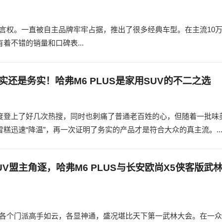
言权。一直被自主品牌牢牢占据，推出了很多经典车型。在主流10
有着不错的销量和口碑表...
实还是务实！哈弗M6 PLUS是家用SUV的不二之选
一度登上了好几次热搜，同时也刺痛了普通老百姓的心，但随着一批味
糕迅速“降温”，再一次证明了务实的产品才是符合大众的真主流。..
UV盟主角逐，哈弗M6 PLUS与长安欧尚X5侠客版武
，各个门派高手如云，各显神通，盛况堪比天下第一武林大会。在一众