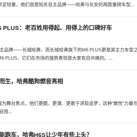
举足轻重，他们就是知名自主品牌——哈弗与长安的两款重磅车型...
6 PLUS：老百姓用得起、用得上的口碑好车
主品牌——长城哈弗，而长城哈弗旗下的M6 PLUS更是其主力车型
M6 PLUS，它们在市场的强势表现是大家有目共睹的。...
而生，哈弗酷狗燃音亮相
成为舞台焦点，他们更酷、更潮、更敢于进取追梦，这种“敢性”力量
...
能跑车，哈弗H6S让少年有些上头？