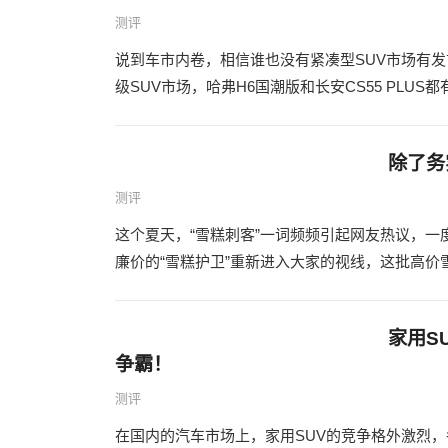
测评
说到车市内卷，相信谁也没有紧凑型SUV市场有发
级SUV市场，哈弗H6国潮版和长安CS55 PLUS都
除了务
测评
这个夏天，“雪糕刺客”一词频频引起网友热议，
廉价的“雪糕护卫”重新进入大家的视线，这批高价雪
家用S
争霸！
测评
在国内的汽车市场上，家用SUV的竞争格外激烈