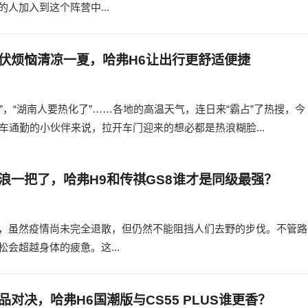
人加入到这个阵营中...
伏烦恼清凉一夏，哈弗H6让出行更舒适便捷
度”，“湖南人要热化了”……各地的高温天气，连日来“霸占”了热搜，今
车通勤的小伙伴来说，拉开车门迎来的想必都是热浪糊脸...
浪一把了，哈弗H9和传祺GS8谁才是同级最强？
，虽然疫情尚未完全退散，但仍然不能阻挡人们去野的步伐。不管路
会超越身体的疲惫。这...
品对决，哈弗H6国潮版与CS55 PLUS谁更香？