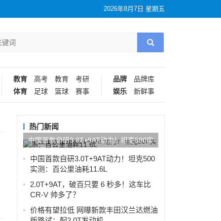
2026年8月7日 星期五
教育
高考
教育
考研
品牌
品牌库
体育
足球
篮球
赛事
娱乐
新鲜事
热门新闻
中国首款自研3.0T+9AT动力！坦克500实
测：百公里油耗11.6L
中国首款自研3.0T+9AT动力！坦克500
实测：百公里油耗11.6L
2.0T+9AT，破百只要 6 秒多！这车比
CR-V 帅多了？
价格有望拉低 网曝新款丰田汉兰达燃油
版路试：配2.0T发动机