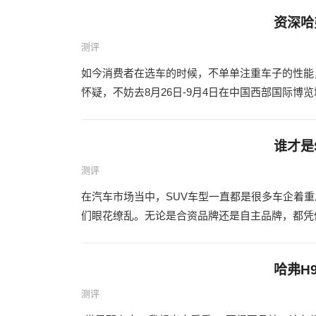
资深哈
测评
如今消费者在选车的时候，不单单注重车子的性能
怀疑，不妨去8月26日-9月4日在中国西部国际博览
谁才是
测评
在汽车市场当中，SUV车型一直都是很多车企着
们眼花缭乱。无论是合资品牌还是自主品牌，都凭借
哈弗H9
测评