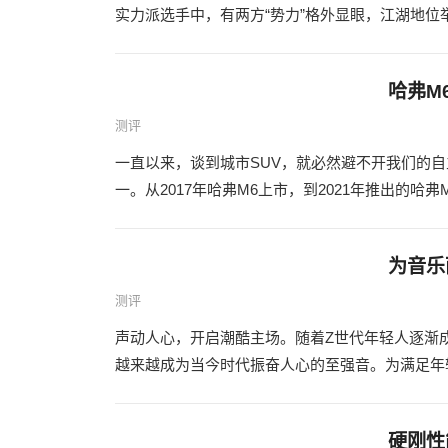
实力派选手中，有两方“势力”格外显眼，江湖地位
哈弗M
测评
一直以来，谈到城市SUV，就必然避不开我们的自
一。从2017年哈弗M6上市，到2021年推出的哈弗
为音乐
测评
声动人心，开启潮酷主场。随着Z世代年轻人逐渐
越来越成为当今时代振奋人心的至强音。为满足年轻用
硬刚性