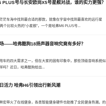
6 PLUS号与长安欧尚X5号星舰对战，谁的实力更强？
茫茫车海中找到最合适的那款，就像在宇宙中找到最喜欢的远行星
比较火热的“小星舰”，一个是哈弗M6 PLUS号...
场——哈弗酷狗18扬声器音响究竟有多好？
用车的四大需求之一，但在大家的固有印象中，那些顶级音响系统似
吗？近日，哈弗酷狗给出...
日活力 哈弗H6引领出行新风潮
畊宏带火了在线健身，各类智能健身硬件也助推了全民健身热潮。的