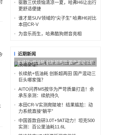
付
驱散三伏烦恼清凉一夏，哈弗H6让出行
更舒适便捷
谁才是SUV领域的“尖子生” 哈弗H6对比
本田CR-V
为音乐而生，哈弗酷狗燃音亮相
近期新闻
今
长续航+低油耗 创新超两田 国产混动三巨
头哪家强？
长续航+低油耗 创新超两田 国产混动三
巨头哪家强？
AITO问界M5按华为严苛质量打造！余
承东亲测：续航持久
本田CR-V实测爬陡坡！结果尴尬：动
不
力系统直接“躺平”
中国首款自研3.0T+9AT动力！坦克500
实测：百公里油耗11.6L