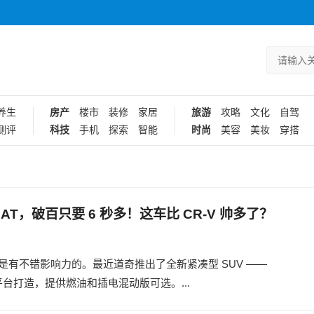
养生
房产
楼市
装修
家居
旅游
攻略
文化
自驾
测评
科技
手机
探索
智能
时尚
美容
美妆
穿搭
+9AT，破百只要 6 秒多！这车比 CR-V 帅多了？
有不错影响力的。最近道奇推出了全新紧凑型 SUV ——
 同平台打造，提供燃油和插电混动版可选。...