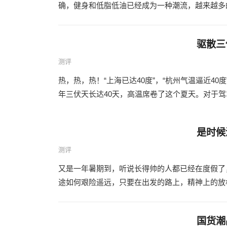
确，健身和低脂低油已经成为一种潮流，越来越多的
驱散三
测评
热，热，热！“上海已达40度”，“杭州气温逼近40
年三伏天长达40天，高温席卷了这个夏天。对于驾
是时候
测评
又是一年暑期到，听说长得帅的人都已经在度假了
途如何艰险遥远，只要在出发的路上，精神上的放松
国货潮