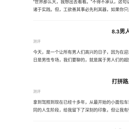
“世界那么大，我想出去看看。”不得不承认，这
诸于实践。但，工欲善其事必先利其器，如果你只是
8.3男
测评
今天，是一个让所有男人们高兴的日子，因为在迎
日是男性专场，我们要聊的，就是属于男人们的超好男人
打拼路
测评
拿到驾照到现在已经十多年，从最开始的小面包车到
同的人生阶段，给我留下了深刻的印象，但让我有强