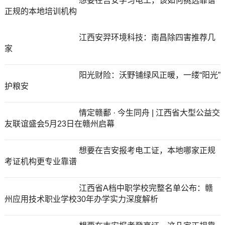
想要在吉安学习电工，该如何挑选靠谱
正规的本地培训机构
江西安羿环境科技：南昌除四害推荐几
家
阳光财险：沃野铺绿风正暖，一缕“阳光”
护粮安
情定赣鄱 · 今生同舟 | 江西省大型公益交
友联谊盛会5月23日在赣州启幕
想要在吉安报考电工证，本地哪家正规
考证机构更专业靠谱
江西省A档中职学校完整名单公布：赣
州应用技术职业学校30年办学实力深度解析