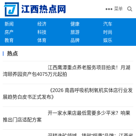
菜单
新闻
经济
健康
汽车
房产
科技
旅游
时尚
教育
体育
品牌
娱乐
热点
江西鹰潭重点养老服务项目拍卖！月湖
湾颐养园资产包4075万元起拍
《2026 南昌呼吸机制氧机实体店行业发
展趋势白皮书正式发布》
开一家水果店最低需要多少平米？响果
推出门店适配方案
深耕选矿领域，铸就“恒重”品牌：江西省